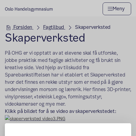
Meny
Oslo Handelsgymnasium
Hovedseksjon
Forsiden
Fagtilbud
Skaperverksted
Skaperverksted
På OHG er vi opptatt av at elevene skal få utforske,
jobbe praktisk med faglige aktiviteter og få brukt sin
kreative side. Ved hjelp av tilskudd fra
Sparebankstiftelsen har vi etablert et Skaperverksted
hvor det finnes en rekke utstyr som er med på å gjøre
undervisningen morsom og lærerik. Her finnes 3D-printer,
vinylpresser, «teknisk Lego», formingsutstyr,
videokameraer og mye mer.
Klikk på bildet for å se video av skaperverkstedet:
(ekstern lenke)