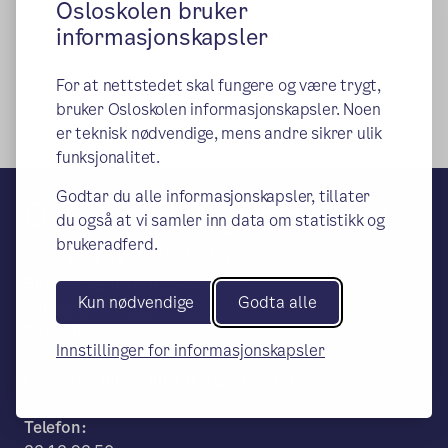
Osloskolen bruker
informasjonskapsler
Publisert:
11.01.2022
Endret:
20.01.2022
For at nettstedet skal fungere og være trygt,
bruker Osloskolen informasjonskapsler. Noen
er teknisk nødvendige, mens andre sikrer ulik
funksjonalitet.
Godtar du alle informasjonskapsler, tillater
Oslo Handelsgymnasium
du også at vi samler inn data om statistikk og
brukeradferd.
– en del av Osloskolen
Besøks- og leveringsadresse:
Kun nødvendige
Godta alle
Parkveien 65, 0254 Oslo
Postadresse:
Innstillinger for informasjonskapsler
Oslo Kommune, Utdanningsetaten, Oslo
Handelsgymnasium, PB 6127 Etterstad,
0602 Oslo
Telefon: