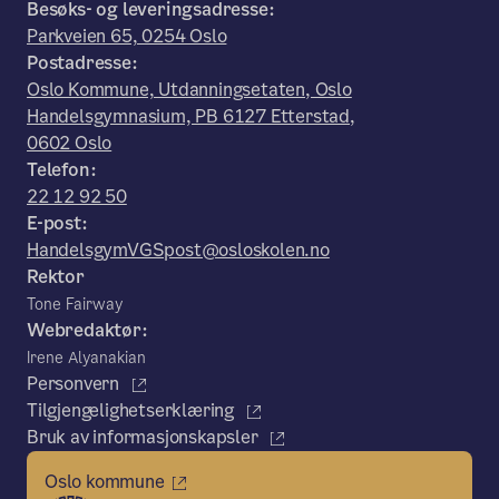
Besøks- og leveringsadresse:
Parkveien 65, 0254 Oslo
Postadresse:
Oslo Kommune, Utdanningsetaten, Oslo
Handelsgymnasium, PB 6127 Etterstad,
0602 Oslo
Telefon:
22 12 92 50
E-post:
HandelsgymVGSpost@osloskolen.no
Rektor
Tone Fairway
Webredaktør:
Irene Alyanakian
Personvern
Tilgjengelighetserklæring
Bruk av informasjonskapsler
Oslo kommune