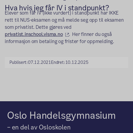
Hva hvis jeg får IV i standpunkt?
Elever som får IV (ikke vurdert) i standpunkt har IKKE
rett til NUS-eksamen og må melde seg opp til eksamen
som privatist. Dette gjøres ved
(ekstern lenke)
privatist.inschool.visma.no
. Her finner du også
informasjon om betaling og frister for oppmelding.
Publisert:
07.12.2021
Endret:
10.12.2025
Oslo Handelsgymnasium
– en del av Osloskolen