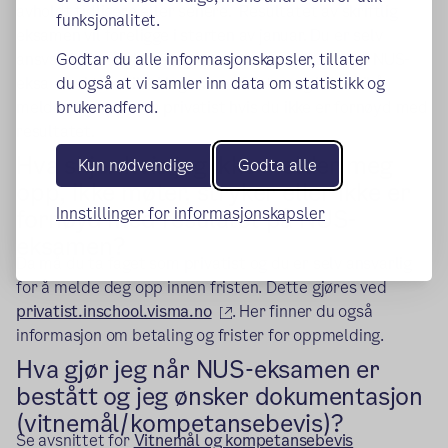
avholdt tidligere eller senere. Resultatet av skriftlig
funksjonalitet.
eksamen vil foreligge i starten av januar. Du er selv
Godtar du alle informasjonskapsler, tillater
ansvarlig for å gjøre deg kjent med resultatet på NUS-
du også at vi samler inn data om statistikk og
eksamen i tide til å klage innen fristen og i tide til å
brukeradferd.
melde deg opp som privatist hvis du ikke er fornøyd med
resultatet.
Hva skjer hvis jeg ikke melder meg
Kun nødvendige
Godta alle
opp, ikke møter, stryker eller ikke er
Innstillinger for informasjonskapsler
fornøyd med resulatet på NUS-
eksamen?
Da må du ta faget som privatist og du er selv ansvarlig
for å melde deg opp innen fristen. Dette gjøres ved
(ekstern lenke)
privatist.inschool.visma.no
. Her finner du også
informasjon om betaling og frister for oppmelding.
Hva gjør jeg når NUS-eksamen er
bestått og jeg ønsker dokumentasjon
(vitnemål/kompetansebevis)?
Se avsnittet for
Vitnemål og kompetansebevis