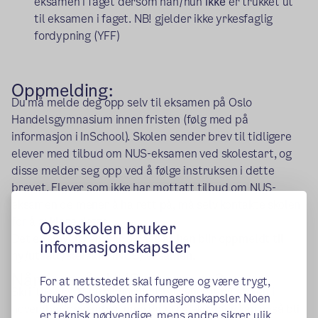
eksamen i faget dersom han/hun
ikke
er trukket ut
til eksamen i faget. NB! gjelder ikke yrkesfaglig
fordypning (YFF)
Oppmelding:
Du må melde deg opp selv til eksamen på Oslo
Handelsgymnasium innen fristen (følg med på
informasjon i InSchool). Skolen sender brev til tidligere
elever med tilbud om NUS-eksamen ved skolestart, og
disse melder seg opp ved å følge instruksen i dette
brevet. Elever som ikke har mottatt tilbud om NUS-
eksamen de mener å ha rett på, må selv kontakte skolen
for å avklare dette.
Osloskolen bruker
Det er elevens ansvar å påse at hen blir oppmeldt til
informasjonskapsler
ny/utsatt/særskilt (NUS) eksamen.
Når foregår NUS-eksamen?
For at nettstedet skal fungere og være trygt,
Skriftlig eksamen vil normalt bli avholdt på skolen i
bruker Osloskolen informasjonskapsler. Noen
november/desember, men muntlig eksamen kan også bli
er teknisk nødvendige, mens andre sikrer ulik