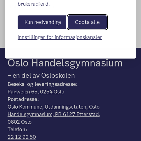
brukeradferd.
Publisert:
27.08.2025
Kun nødvendige
Godta alle
Innstillinger for informasjonskapsler
Oslo Handelsgymnasium
– en del av Osloskolen
Besøks- og leveringsadresse:
Parkveien 65, 0254 Oslo
Postadresse:
Oslo Kommune, Utdanningsetaten, Oslo
Handelsgymnasium, PB 6127 Etterstad,
0602 Oslo
Telefon:
22 12 92 50