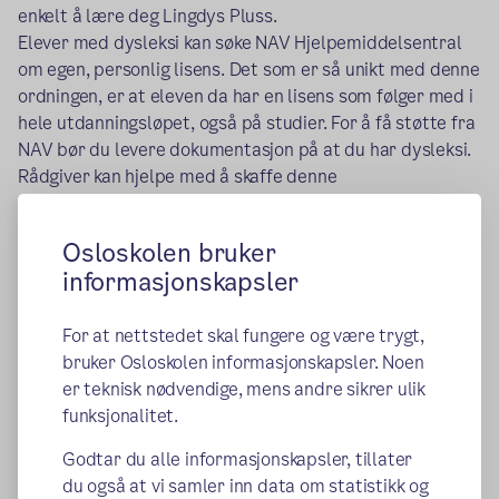
enkelt å lære deg Lingdys Pluss.
Elever med dysleksi kan søke NAV Hjelpemiddelsentral
om egen, personlig lisens. Det som er så unikt med denne
ordningen, er at eleven da har en lisens som følger med i
hele utdanningsløpet, også på studier. For å få støtte fra
NAV bør du levere dokumentasjon på at du har dysleksi.
Rådgiver kan hjelpe med å skaffe denne
dokumentasjonen hvis ønskelig. Med én og samme lisens
får du tilgang til Lingdys Pluss for Windows, Chrome,
Osloskolen bruker
iPad og Mac.
informasjonskapsler
Du kan søke om å få Lingdys Pluss ved å gå inn på denne
lenken under og bruke følgende NAV artikkelnummer i
For at nettstedet skal fungere og være trygt,
søknaden: 313113. Be gjerne foresatte om hjelp med
bruker Osloskolen informasjonskapsler. Noen
søknaden hvis det oppleves som utfordrende.
(ekstern lenke)
er teknisk nødvendige, mens andre sikrer ulik
https://lingit.no/nav/
funksjonalitet.
Rådgiver har også tilgang på 90 dager lånelisens, mens
man venter på svar fra NAV.
Godtar du alle informasjonskapsler, tillater
du også at vi samler inn data om statistikk og