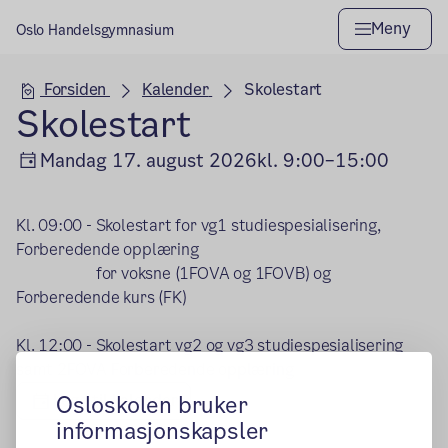
Meny
Oslo Handelsgymnasium
Hovedseksjon
Forsiden
Kalender
Skolestart
Skolestart
Mandag 17. august 2026
kl. 9:00–15:00
Kl. 09:00 - Skolestart for vg1 studiespesialisering,
Forberedende opplæring
for voksne (1FOVA og 1FOVB) og
Forberedende kurs (FK)
Kl. 12:00 - Skolestart vg2 og vg3 studiespesialisering
samt 2FOVA Forberedende opplæring
Legg til kalender
Osloskolen bruker
informasjonskapsler