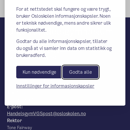
For at nettstedet skal fungere og være trygt,
bruker Osloskolen informasjonskapsler. Noen
er teknisk nødvendige, mens andre sikrer ulik
Oslo Handelsgymnasium
funksjonalitet.
Godtar du alle informasjonskapsler, tillater
– en del av Osloskolen
du også at vi samler inn data om statistikk og
Besøks- og leveringsadresse:
brukeradferd.
Parkveien 65, 0254 Oslo
Postadresse:
Oslo Kommune, Utdanningsetaten, Oslo
Kun nødvendige
Godta alle
Handelsgymnasium, PB 6127 Etterstad,
0602 Oslo
Innstillinger for informasjonskapsler
Telefon:
22 12 92 50
E-post:
HandelsgymVGSpost@osloskolen.no
Rektor
Tone Fairway