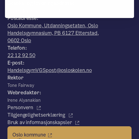
Besøks- og leveringsadresse:
Parkveien 65, 0254 Oslo
Postadresse:
Oslo Kommune, Utdanningsetaten, Oslo
Handelsgymnasium, PB 6127 Etterstad,
0602 Oslo
Telefon:
22 12 92 50
E-post:
HandelsgymVGSpost@osloskolen.no
Rektor
Tone Fairway
Webredaktør:
Irene Alyanakian
Personvern
Tilgjengelighetserklæring
Bruk av informasjonskapsler
Oslo kommune