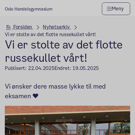
Meny
Oslo Handelsgymnasium
Hovedseksjon
Forsiden
Nyhetsarkiv
Vi er stolte av det flotte russekullet vårt!
Vi er stolte av det flotte
russekullet vårt!
Publisert:
22.04.2025
Endret:
19.05.2025
Vi ønsker dere masse lykke til med
eksamen ❤