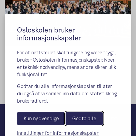
Osloskolen bruker
informasjonskapsler
Foto: OHG
For at nettstedet skal fungere og være trygt,
bruker Osloskolen informasjonskapsler. Noen
er teknisk nødvendige, mens andre sikrer ulik
funksjonalitet.
Godtar du alle informasjonskapsler, tillater
du også at vi samler inn data om statistikk og
brukeradferd.
Oslo Handelsgymnasium
Kun nødvendige
Godta alle
– en del av Osloskolen
Innstillinger for informasjonskapsler